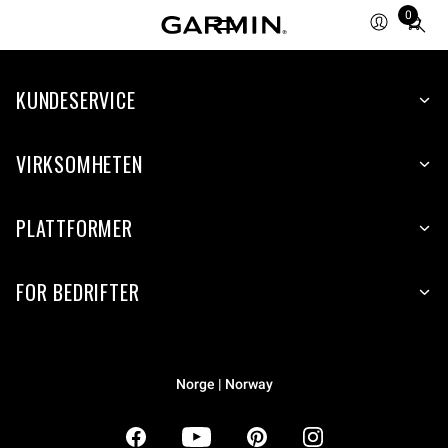
0
Total
items
in
KUNDESERVICE
cart:
0
VIRKSOMHETEN
PLATTFORMER
FOR BEDRIFTER
Norge | Norway