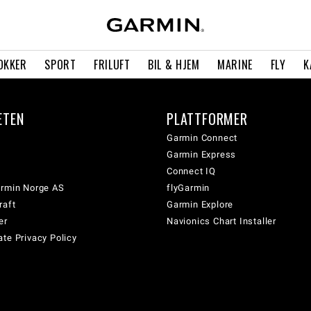
OKKER
SPORT
FRILUFT
BIL & HJEM
MARINE
FLY
K
ETEN
PLATTFORMER
Garmin Connect
Garmin Express
Connect IQ
armin Norge AS
flyGarmin
raft
Garmin Explore
er
Navionics Chart Installer
te Privacy Policy