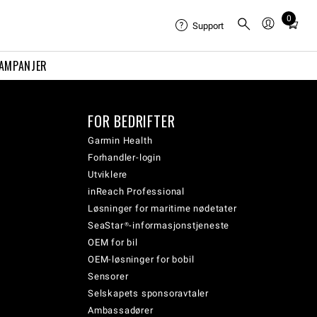
0
Total
Support
items
in
AMPANJER
cart:
0
FOR BEDRIFTER
Garmin Health
Forhandler-login
Utviklere
inReach Professional
Løsninger for maritime nødetater
SeaStar®-informasjonstjeneste
OEM for bil
OEM-løsninger for bobil
Sensorer
Selskapets sponsoravtaler
Ambassadører