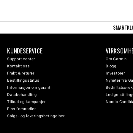
SMARTKL
KUNDESERVICE
VIRKSOMH
Support center
Om Garmin
Kontakt oss
Blogg
Frakt & returer
Investorer
Bestillingsstatus
Nyheter fra G
Informasjon om garanti
Bedriftsbærek
Databehandling
Ledige stilling
Tilbud og kampanjer
Nordic Candida
Finn forhandler
Salgs- og leveringsbetingelser