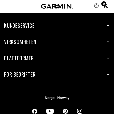
0
Total
items
in
KUNDESERVICE
cart:
0
VIRKSOMHETEN
PLATTFORMER
FOR BEDRIFTER
Norge | Norway