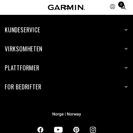
0
Total
items
in
KUNDESERVICE
cart:
0
VIRKSOMHETEN
PLATTFORMER
FOR BEDRIFTER
Norge | Norway