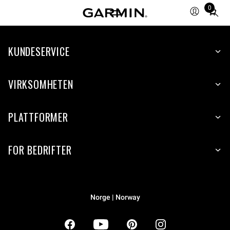
0
Total
items
in
KUNDESERVICE
cart:
0
VIRKSOMHETEN
PLATTFORMER
FOR BEDRIFTER
Norge | Norway