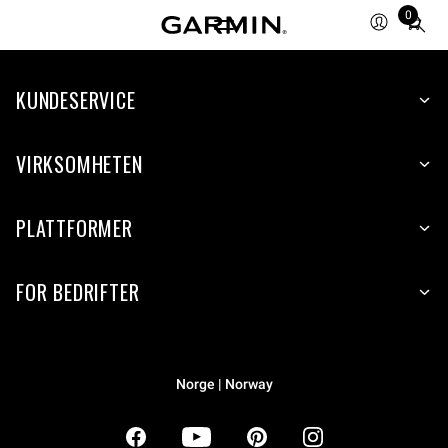
0
Total
items
in
KUNDESERVICE
cart:
0
VIRKSOMHETEN
PLATTFORMER
FOR BEDRIFTER
Norge | Norway