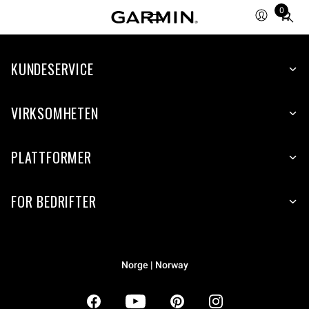
0
Total
items
in
KUNDESERVICE
cart:
0
VIRKSOMHETEN
PLATTFORMER
FOR BEDRIFTER
Norge | Norway