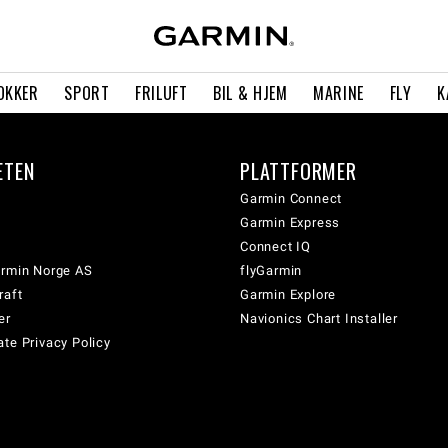
OKKER
SPORT
FRILUFT
BIL & HJEM
MARINE
FLY
K
ETEN
PLATTFORMER
Garmin Connect
Garmin Express
Connect IQ
armin Norge AS
flyGarmin
raft
Garmin Explore
er
Navionics Chart Installer
te Privacy Policy