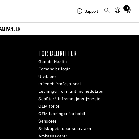
0
Total
Support
items
in
AMPANJER
cart:
0
FOR BEDRIFTER
Garmin Health
Forhandler-login
Utviklere
inReach Professional
Løsninger for maritime nødetater
SeaStar®-informasjonstjeneste
OEM for bil
OEM-løsninger for bobil
Sensorer
Selskapets sponsoravtaler
Ambassadører