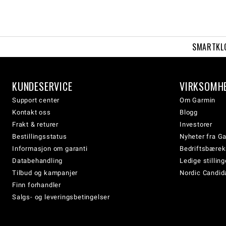
SMARTKL
KUNDESERVICE
VIRKSOMH
Support center
Om Garmin
Kontakt oss
Blogg
Frakt & returer
Investorer
Bestillingsstatus
Nyheter fra G
Informasjon om garanti
Bedriftsbærek
Databehandling
Ledige stilling
Tilbud og kampanjer
Nordic Candida
Finn forhandler
Salgs- og leveringsbetingelser