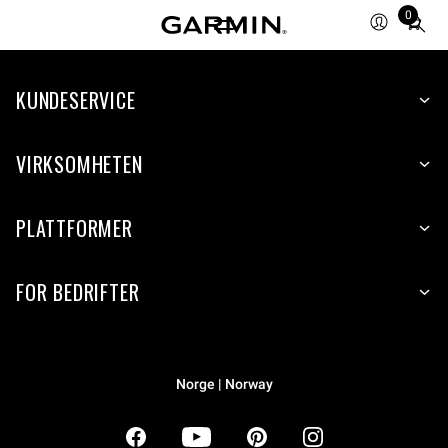
0
Total
items
in
KUNDESERVICE
cart:
0
VIRKSOMHETEN
PLATTFORMER
FOR BEDRIFTER
Norge | Norway