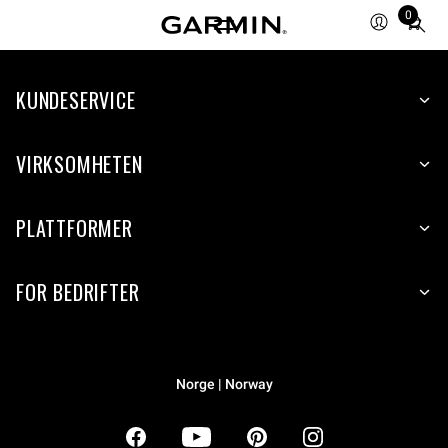
0
Total
items
in
KUNDESERVICE
cart:
0
VIRKSOMHETEN
PLATTFORMER
FOR BEDRIFTER
Norge | Norway