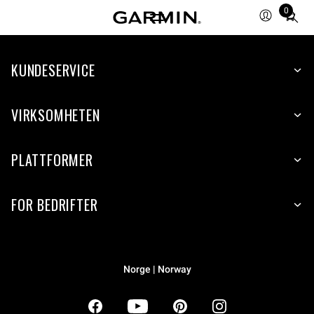
0
Total
items
in
KUNDESERVICE
cart:
0
VIRKSOMHETEN
PLATTFORMER
FOR BEDRIFTER
Norge | Norway