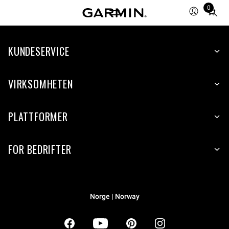
0
Total
items
in
KUNDESERVICE
cart:
0
VIRKSOMHETEN
PLATTFORMER
FOR BEDRIFTER
Norge | Norway