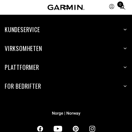
0
Total
items
in
KUNDESERVICE
cart:
0
VIRKSOMHETEN
PLATTFORMER
FOR BEDRIFTER
Norge | Norway