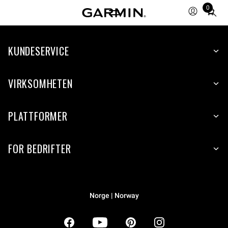
0
Total
items
in
KUNDESERVICE
cart:
0
VIRKSOMHETEN
PLATTFORMER
FOR BEDRIFTER
Norge | Norway