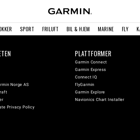
OKKER
SPORT
FRILUFT
BIL & HJEM
MARINE
FLY
K
ETEN
PLATTFORMER
Garmin Connect
Garmin Express
Connect IQ
armin Norge AS
flyGarmin
raft
Garmin Explore
er
Navionics Chart Installer
te Privacy Policy