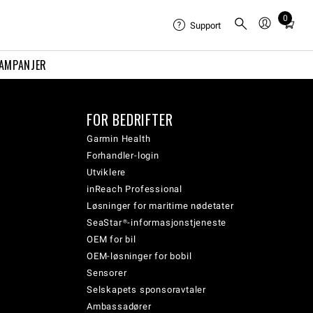
0
Total
Support
items
in
AMPANJER
cart:
0
FOR BEDRIFTER
Garmin Health
Forhandler-login
Utviklere
inReach Professional
Løsninger for maritime nødetater
SeaStar®-informasjonstjeneste
OEM for bil
OEM-løsninger for bobil
Sensorer
Selskapets sponsoravtaler
Ambassadører