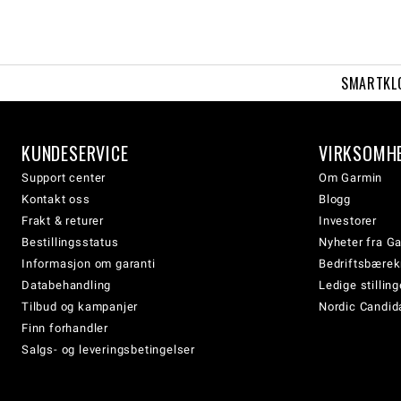
SMARTKL
KUNDESERVICE
VIRKSOMH
Support center
Om Garmin
Kontakt oss
Blogg
Frakt & returer
Investorer
Bestillingsstatus
Nyheter fra G
Informasjon om garanti
Bedriftsbærek
Databehandling
Ledige stilling
Tilbud og kampanjer
Nordic Candida
Finn forhandler
Salgs- og leveringsbetingelser