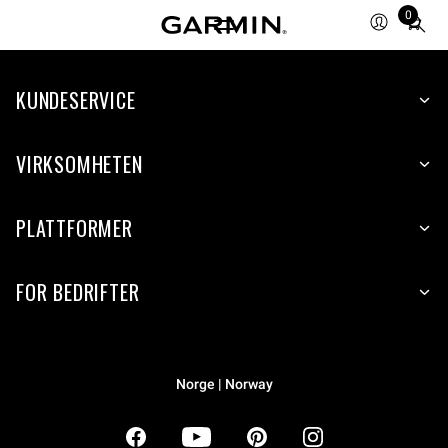
0
Total
items
in
KUNDESERVICE
cart:
0
VIRKSOMHETEN
PLATTFORMER
FOR BEDRIFTER
Norge | Norway