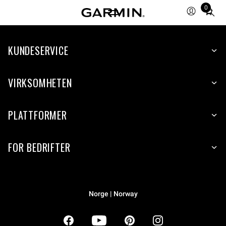
0
Total
items
in
KUNDESERVICE
cart:
0
VIRKSOMHETEN
PLATTFORMER
FOR BEDRIFTER
Norge | Norway