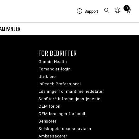
0
Total
Support
items
in
AMPANJER
cart:
0
FOR BEDRIFTER
Garmin Health
Forhandler-login
Utviklere
inReach Professional
Løsninger for maritime nødetater
SeaStar®-informasjonstjeneste
OEM for bil
OEM-løsninger for bobil
Sensorer
Selskapets sponsoravtaler
Ambassadører