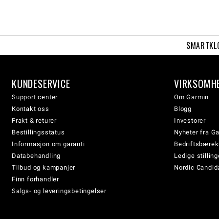
SMARTKL
KUNDESERVICE
VIRKSOMH
Support center
Om Garmin
Kontakt oss
Blogg
Frakt & returer
Investorer
Bestillingsstatus
Nyheter fra G
Informasjon om garanti
Bedriftsbærek
Databehandling
Ledige stilling
Tilbud og kampanjer
Nordic Candida
Finn forhandler
Salgs- og leveringsbetingelser