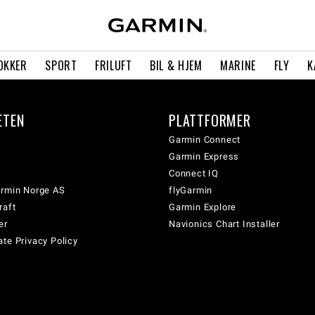
OKKER
SPORT
FRILUFT
BIL & HJEM
MARINE
FLY
K
ETEN
PLATTFORMER
Garmin Connect
Garmin Express
Connect IQ
armin Norge AS
flyGarmin
raft
Garmin Explore
er
Navionics Chart Installer
te Privacy Policy