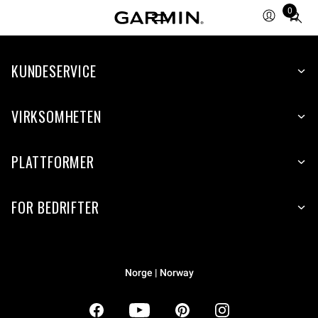
0
Total
items
in
KUNDESERVICE
cart:
0
VIRKSOMHETEN
PLATTFORMER
FOR BEDRIFTER
Norge | Norway