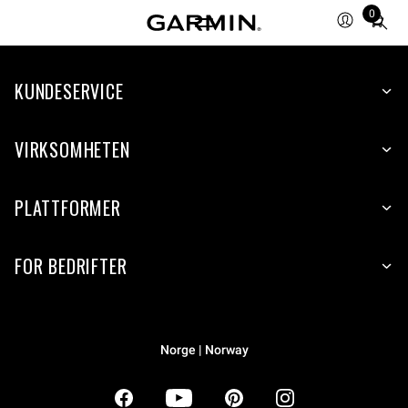
0
Total
items
in
KUNDESERVICE
cart:
0
VIRKSOMHETEN
PLATTFORMER
FOR BEDRIFTER
Norge | Norway