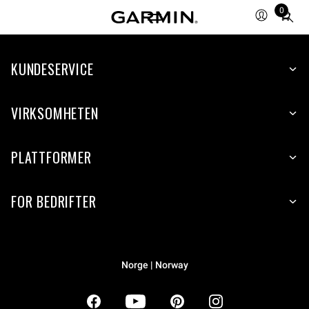
0
Total
items
in
KUNDESERVICE
cart:
0
VIRKSOMHETEN
PLATTFORMER
FOR BEDRIFTER
Norge | Norway