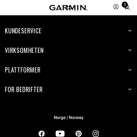
0
Total
items
in
KUNDESERVICE
cart:
0
VIRKSOMHETEN
PLATTFORMER
FOR BEDRIFTER
Norge | Norway