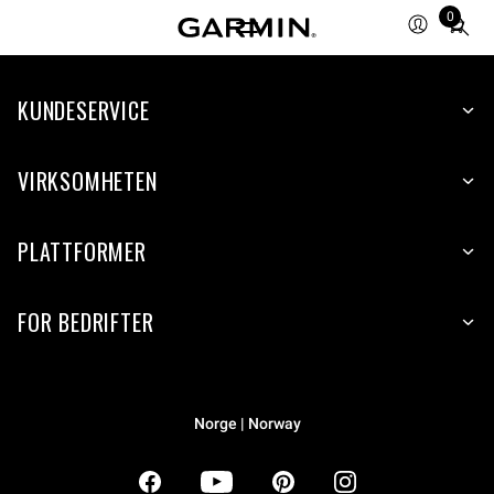
0
Total
items
in
KUNDESERVICE
cart:
0
VIRKSOMHETEN
PLATTFORMER
FOR BEDRIFTER
Norge | Norway