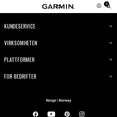
0
Total
items
in
KUNDESERVICE
cart:
0
VIRKSOMHETEN
PLATTFORMER
FOR BEDRIFTER
Norge | Norway