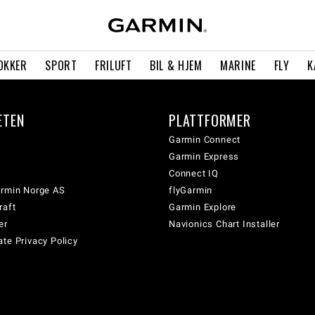
OKKER
SPORT
FRILUFT
BIL & HJEM
MARINE
FLY
K
ETEN
PLATTFORMER
Garmin Connect
Garmin Express
Connect IQ
armin Norge AS
flyGarmin
raft
Garmin Explore
er
Navionics Chart Installer
te Privacy Policy