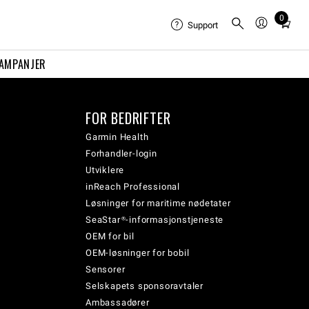
0
Total
Support
items
in
AMPANJER
cart:
0
FOR BEDRIFTER
Garmin Health
Forhandler-login
Utviklere
inReach Professional
Løsninger for maritime nødetater
SeaStar®-informasjonstjeneste
OEM for bil
OEM-løsninger for bobil
Sensorer
Selskapets sponsoravtaler
Ambassadører