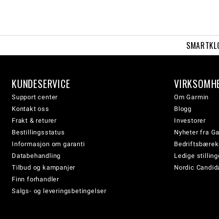
SMARTKL
KUNDESERVICE
VIRKSOMH
Support center
Om Garmin
Kontakt oss
Blogg
Frakt & returer
Investorer
Bestillingsstatus
Nyheter fra G
Informasjon om garanti
Bedriftsbærek
Databehandling
Ledige stilling
Tilbud og kampanjer
Nordic Candida
Finn forhandler
Salgs- og leveringsbetingelser