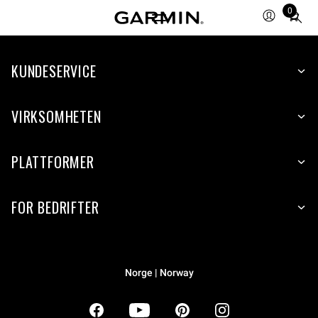
0
Total
items
in
KUNDESERVICE
cart:
0
VIRKSOMHETEN
PLATTFORMER
FOR BEDRIFTER
Norge | Norway