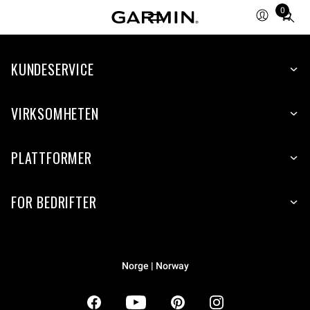
0
Total
items
in
KUNDESERVICE
cart:
0
VIRKSOMHETEN
PLATTFORMER
FOR BEDRIFTER
Norge | Norway