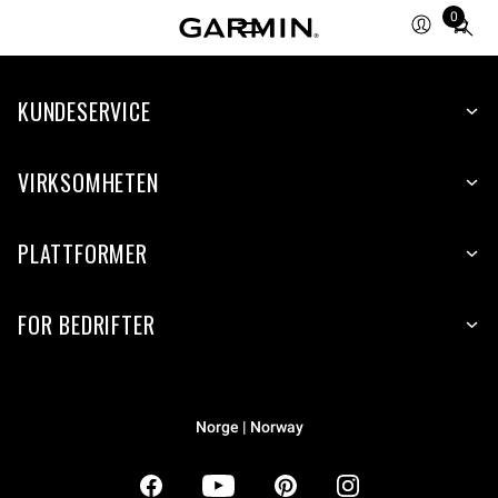
0
Total
items
in
KUNDESERVICE
cart:
0
VIRKSOMHETEN
PLATTFORMER
FOR BEDRIFTER
Norge | Norway