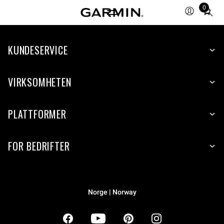
0
Total
items
in
KUNDESERVICE
cart:
0
VIRKSOMHETEN
PLATTFORMER
FOR BEDRIFTER
Norge | Norway