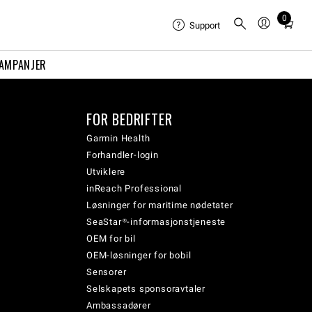
0
Total
Support
items
in
AMPANJER
cart:
0
FOR BEDRIFTER
Garmin Health
Forhandler-login
Utviklere
inReach Professional
Løsninger for maritime nødetater
SeaStar®-informasjonstjeneste
OEM for bil
OEM-løsninger for bobil
Sensorer
Selskapets sponsoravtaler
Ambassadører