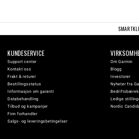
SMARTKL
KUNDESERVICE
VIRKSOMH
Support center
Om Garmin
Kontakt oss
Blogg
Frakt & returer
Investorer
Bestillingsstatus
Nyheter fra G
Informasjon om garanti
Bedriftsbærek
Databehandling
Ledige stilling
Tilbud og kampanjer
Nordic Candida
Finn forhandler
Salgs- og leveringsbetingelser