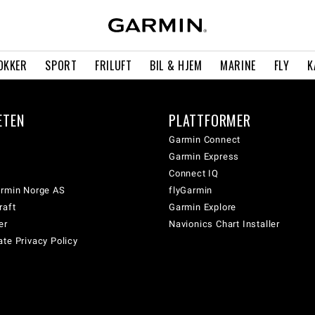
OKKER
SPORT
FRILUFT
BIL & HJEM
MARINE
FLY
K
ETEN
PLATTFORMER
Garmin Connect
Garmin Express
Connect IQ
armin Norge AS
flyGarmin
raft
Garmin Explore
er
Navionics Chart Installer
te Privacy Policy