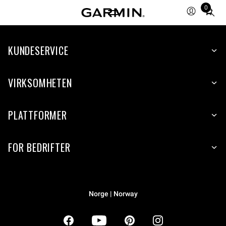
0
Total
items
in
KUNDESERVICE
cart:
0
VIRKSOMHETEN
PLATTFORMER
FOR BEDRIFTER
Norge | Norway