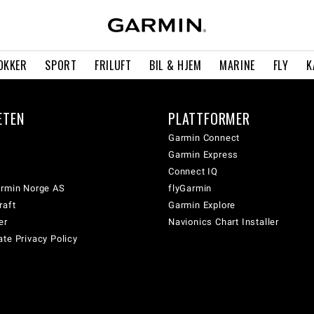
OKKER
SPORT
FRILUFT
BIL & HJEM
MARINE
FLY
K
ETEN
PLATTFORMER
Garmin Connect
Garmin Express
Connect IQ
armin Norge AS
flyGarmin
raft
Garmin Explore
er
Navionics Chart Installer
te Privacy Policy