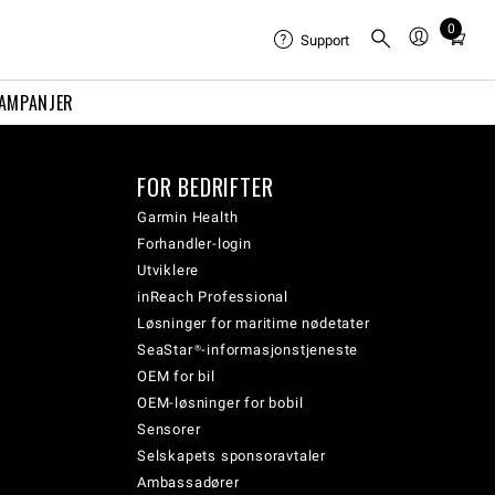
0
Total
Support
items
in
AMPANJER
cart:
0
FOR BEDRIFTER
Garmin Health
Forhandler-login
Utviklere
inReach Professional
Løsninger for maritime nødetater
SeaStar®-informasjonstjeneste
OEM for bil
OEM-løsninger for bobil
Sensorer
Selskapets sponsoravtaler
Ambassadører