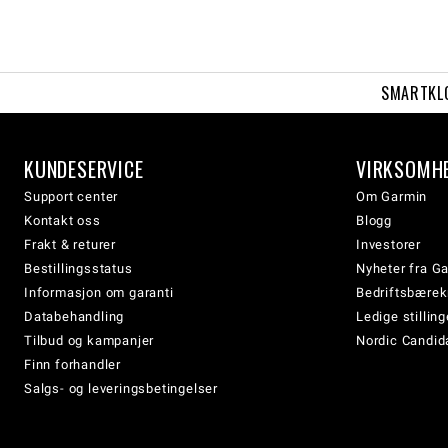
SMARTKL
KUNDESERVICE
VIRKSOMH
Support center
Om Garmin
Kontakt oss
Blogg
Frakt & returer
Investorer
Bestillingsstatus
Nyheter fra G
Informasjon om garanti
Bedriftsbærek
Databehandling
Ledige stilling
Tilbud og kampanjer
Nordic Candida
Finn forhandler
Salgs- og leveringsbetingelser