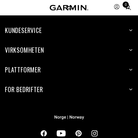
0
Total
items
in
cart:
KUNDESERVICE
0
VIRKSOMHETEN
PLATTFORMER
FOR BEDRIFTER
Norge | Norway