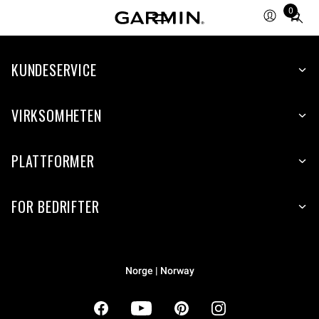
0
Total
items
in
cart:
KUNDESERVICE
0
VIRKSOMHETEN
PLATTFORMER
FOR BEDRIFTER
Norge | Norway