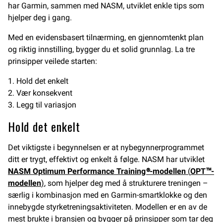
har Garmin, sammen med NASM, utviklet enkle tips som
hjelper deg i gang.
Med en evidensbasert tilnærming, en gjennomtenkt plan
og riktig innstilling, bygger du et solid grunnlag. La tre
prinsipper veilede starten:
1. Hold det enkelt
2. Vær konsekvent
3. Legg til variasjon
Hold det enkelt
Det viktigste i begynnelsen er at nybegynnerprogrammet
ditt er trygt, effektivt og enkelt å følge. NASM har utviklet
NASM Optimum Performance Training®-modellen
(
OPT™-
modellen
)
, som hjelper deg med å strukturere treningen –
særlig i kombinasjon med en Garmin-smartklokke og den
innebygde styrketreningsaktiviteten. Modellen er en av de
mest brukte i bransjen og bygger på prinsipper som tar deg