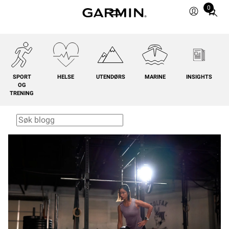
0
Total
items
in
cart:
0
SPORT
HELSE
UTENDØRS
MARINE
INSIGHTS
OG
TRENING