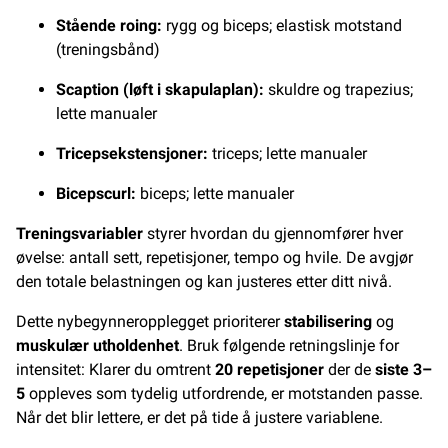
Stående roing:
rygg og biceps; elastisk motstand
(treningsbånd)
Scaption (løft i skapulaplan):
skuldre og trapezius;
lette manualer
Tricepsekstensjoner:
triceps; lette manualer
Bicepscurl:
biceps; lette manualer
Treningsvariabler
styrer hvordan du gjennomfører hver
øvelse: antall sett, repetisjoner, tempo og hvile. De avgjør
den totale belastningen og kan justeres etter ditt nivå.
Dette nybegynneropplegget prioriterer
stabilisering
og
muskulær utholdenhet
. Bruk følgende retningslinje for
intensitet: Klarer du omtrent
20 repetisjoner
der de
siste 3–
5
oppleves som tydelig utfordrende, er motstanden passe.
Når det blir lettere, er det på tide å justere variablene.