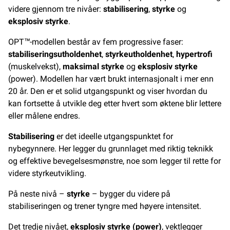
videre gjennom tre nivåer:
stabilisering
,
styrke
og
eksplosiv styrke
.
OPT™-modellen består av fem progressive faser:
stabiliseringsutholdenhet
,
styrkeutholdenhet
,
hypertrofi
(muskelvekst),
maksimal styrke
og
eksplosiv styrke
(power). Modellen har vært brukt internasjonalt i mer enn
20 år. Den er et solid utgangspunkt og viser hvordan du
kan fortsette å utvikle deg etter hvert som øktene blir lettere
eller målene endres.
Stabilisering
er det ideelle utgangspunktet for
nybegynnere. Her legger du grunnlaget med riktig teknikk
og effektive bevegelsesmønstre, noe som legger til rette for
videre styrkeutvikling.
På neste nivå –
styrke
– bygger du videre på
stabiliseringen og trener tyngre med høyere intensitet.
Det tredje nivået,
eksplosiv styrke (power)
, vektlegger