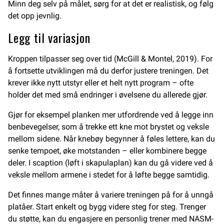
Minn deg selv på målet, sørg for at det er realistisk, og følg
det opp jevnlig.
Legg til variasjon
Kroppen tilpasser seg over tid (McGill & Montel, 2019). For
å fortsette utviklingen må du derfor justere treningen. Det
krever ikke nytt utstyr eller et helt nytt program – ofte
holder det med små endringer i øvelsene du allerede gjør.
Gjør for eksempel planken mer utfordrende ved å legge inn
benbevegelser, som å trekke ett kne mot brystet og veksle
mellom sidene. Når knebøy begynner å føles lettere, kan du
senke tempoet, øke motstanden – eller kombinere begge
deler. I scaption (løft i skapulaplan) kan du gå videre ved å
veksle mellom armene i stedet for å løfte begge samtidig.
Det finnes mange måter å variere treningen på for å unngå
platåer. Start enkelt og bygg videre steg for steg. Trenger
du støtte, kan du engasjere en personlig trener med NASM-