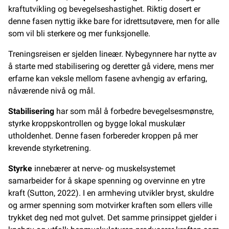
kraftutvikling og bevegelseshastighet. Riktig dosert er
denne fasen nyttig ikke bare for idrettsutøvere, men for alle
som vil bli sterkere og mer funksjonelle.
Treningsreisen er sjelden lineær. Nybegynnere har nytte av
å starte med stabilisering og deretter gå videre, mens mer
erfarne kan veksle mellom fasene avhengig av erfaring,
nåværende nivå og mål.
Stabilisering
har som mål å forbedre bevegelsesmønstre,
styrke kroppskontrollen og bygge lokal muskulær
utholdenhet. Denne fasen forbereder kroppen på mer
krevende styrketrening.
Styrke
innebærer at nerve- og muskelsystemet
samarbeider for å skape spenning og overvinne en ytre
kraft (Sutton, 2022). I en armheving utvikler bryst, skuldre
og armer spenning som motvirker kraften som ellers ville
trykket deg ned mot gulvet. Det samme prinsippet gjelder i