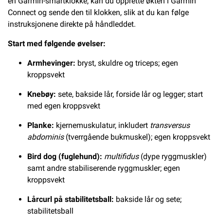
en Garmin-smartklokke, kan du opprette økten i Garmin
Connect og sende den til klokken, slik at du kan følge
instruksjonene direkte på håndleddet.
Start med følgende øvelser:
Armhevinger:
bryst, skuldre og triceps; egen
kroppsvekt
Knebøy:
sete, bakside lår, forside lår og legger; start
med egen kroppsvekt
Planke:
kjernemuskulatur, inkludert
transversus
abdominis
(tverrgående bukmuskel); egen kroppsvekt
Bird dog (fuglehund):
multifidus
(dype ryggmuskler)
samt andre stabiliserende ryggmuskler; egen
kroppsvekt
Lårcurl på stabilitetsball:
bakside lår og sete;
stabilitetsball