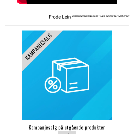
Frode Lein
exploringthelimits.com – Opp og ned før julebordet
KAMPANJESALG
Kampanjesalg på utgående produkter