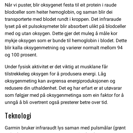
Når vi puster, blir oksygenet festa til eit protein i raude
blodceller som heiter hemoglobin, og saman blir dei
transporterte med blodet rundt i kroppen. Det infraraude
lyset på eit pulsoksymeter blir absorbert ulikt på blodceller
med og utan oksygen. Dette gjer det muleg å måle kor
mykje oksygen som er bunde til hemoglobin i blodet. Dette
blir kalla oksygenmetning og varierer normalt mellom 94
og 100 prosent.
Under fysisk aktivitet er det viktig at musklane får
tilstrekkeleg oksygen for å produsera energi. Låg
oksygenmeting kan avgrensa energiproduksjonen og
redusere din uthaldenhet. Det eg har erfart er at utøvarar
som følgjer med på oksygenmetinga som ein faktor for å
unngå å bli overtrent også presterer betre over tid.
Teknologi
Garmin bruker infraraudt lys saman med pulsmålar (grønt