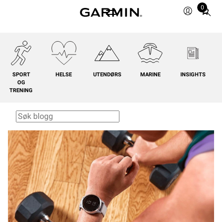
0
Total
items
in
cart:
0
SPORT
HELSE
UTENDØRS
MARINE
INSIGHTS
OG
TRENING