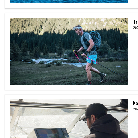
Tr
20
Ka
20