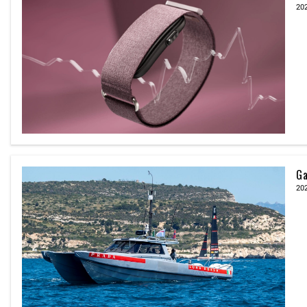
20
Ga
20