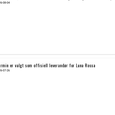
26-08-04
rmin er valgt som offisiell leverandør for Luna Rossa
26-07-26