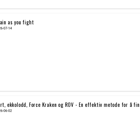
ain as you fight
26-07-14
rt, ekkolodd, Force Kraken og ROV - En effektiv metode for å f
26-06-02