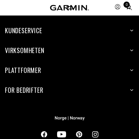
0
Total
items
in
cart:
KUNDESERVICE
0
VIRKSOMHETEN
PLATTFORMER
FOR BEDRIFTER
Norge | Norway