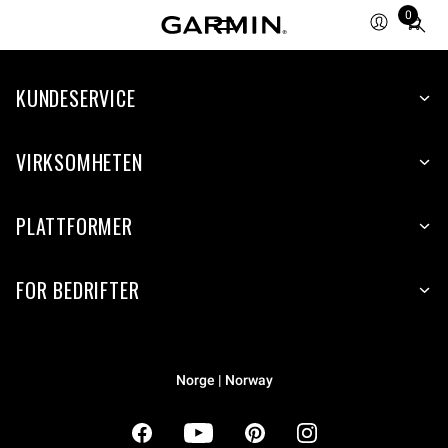
0
Total
items
in
cart:
KUNDESERVICE
0
VIRKSOMHETEN
PLATTFORMER
FOR BEDRIFTER
Norge | Norway