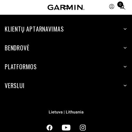
0
Total
items
in
cart:
KLIENTŲ APTARNAVIMAS
0
BENDROVĖ
PLATFORMOS
VERSLUI
Lietuva | Lithuania