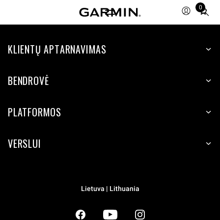
0
Total
items
in
KLIENTŲ APTARNAVIMAS
cart:
0
BENDROVĖ
PLATFORMOS
VERSLUI
Lietuva | Lithuania