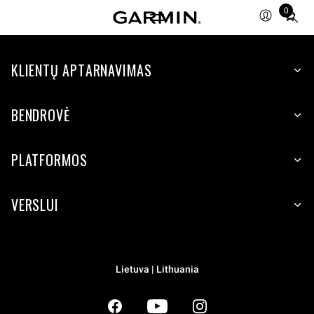
0
Total
items
in
KLIENTŲ APTARNAVIMAS
cart:
0
BENDROVĖ
PLATFORMOS
VERSLUI
Lietuva | Lithuania