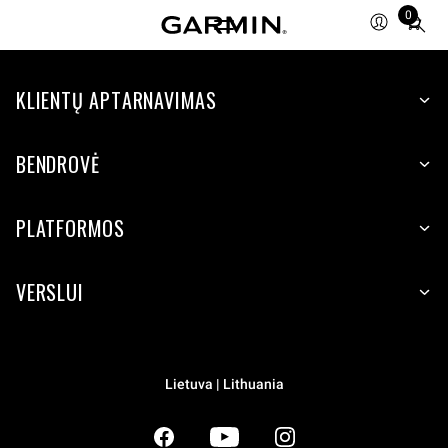
0
Total
items
in
KLIENTŲ APTARNAVIMAS
cart:
0
BENDROVĖ
PLATFORMOS
VERSLUI
Lietuva | Lithuania