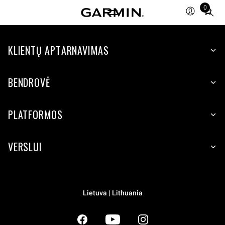
0
Total
items
in
KLIENTŲ APTARNAVIMAS
cart:
0
BENDROVĖ
PLATFORMOS
VERSLUI
Lietuva | Lithuania