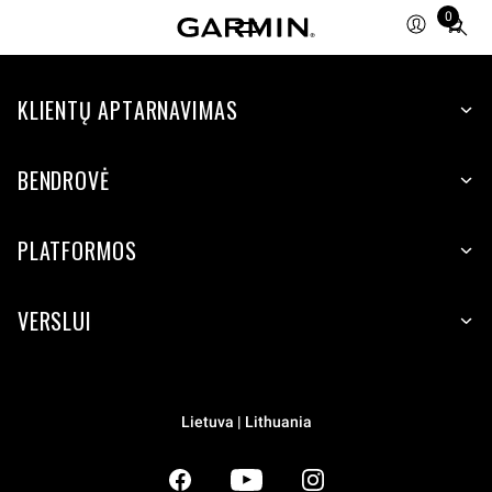
0
Total
items
in
KLIENTŲ APTARNAVIMAS
cart:
0
BENDROVĖ
PLATFORMOS
VERSLUI
Lietuva | Lithuania