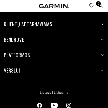
0
Total
items
in
KLIENTŲ APTARNAVIMAS
cart:
0
BENDROVĖ
PLATFORMOS
VERSLUI
Lietuva | Lithuania