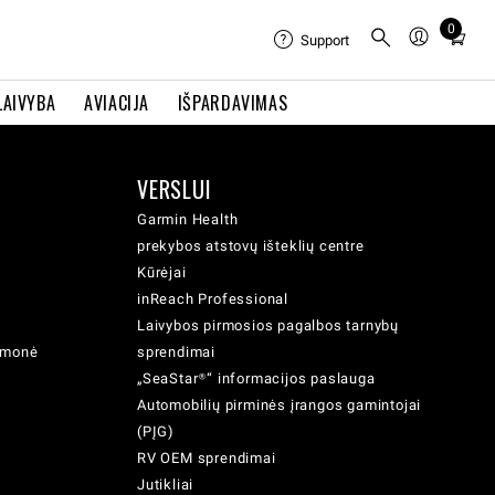
0
Total
Support
items
in
LAIVYBA
AVIACIJA
IŠPARDAVIMAS
cart:
0
VERSLUI
Garmin Health
prekybos atstovų išteklių centre
Kūrėjai
inReach Professional
Laivybos pirmosios pagalbos tarnybų
iemonė
sprendimai
„SeaStar®“ informacijos paslauga
Automobilių pirminės įrangos gamintojai
(PĮG)
RV OEM sprendimai
Jutikliai