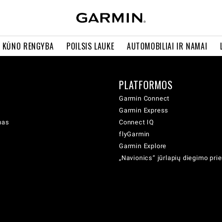
R KŪNO RENGYBA
POILSIS LAUKE
AUTOMOBILIAI IR NAMAI
PLATFORMOS
Garmin Connect
Garmin Express
mas
Connect IQ
flyGarmin
Garmin Explore
„Navionics“ jūrlapių diegimo pr