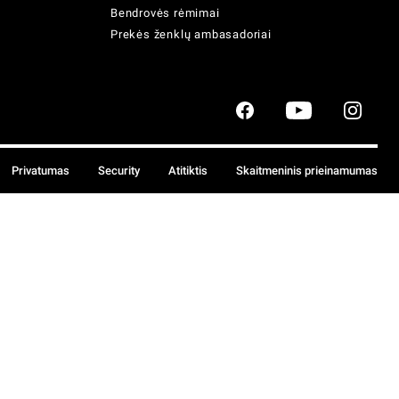
Bendrovės rėmimai
Prekės ženklų ambasadoriai
Privatumas
Security
Atitiktis
Skaitmeninis prieinamumas