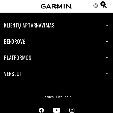
0
Total
items
in
KLIENTŲ APTARNAVIMAS
cart:
0
BENDROVĖ
PLATFORMOS
VERSLUI
Lietuva | Lithuania