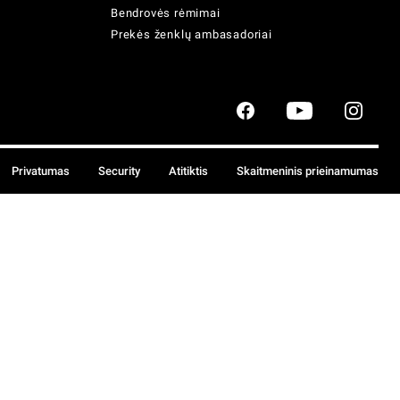
Bendrovės rėmimai
Prekės ženklų ambasadoriai
Privatumas
Security
Atitiktis
Skaitmeninis prieinamumas