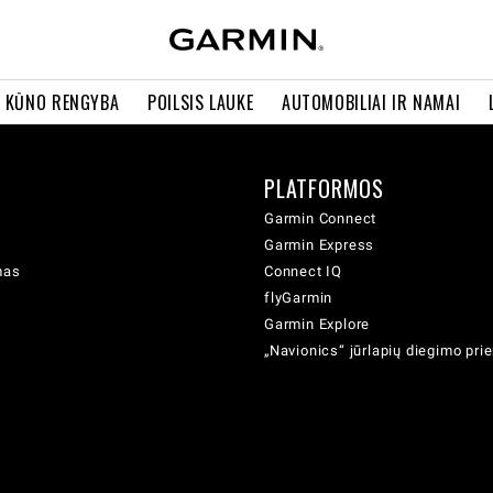
R KŪNO RENGYBA
POILSIS LAUKE
AUTOMOBILIAI IR NAMAI
PLATFORMOS
Garmin Connect
Garmin Express
mas
Connect IQ
flyGarmin
Garmin Explore
„Navionics“ jūrlapių diegimo pr