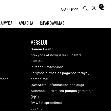
0
Total
Support
items
in
LAIVYBA
AVIACIJA
IŠPARDAVIMAS
cart:
0
VERSLUI
Garmin Health
prekybos atstovų išteklių centre
Kūrėjai
inReach Professional
Laivybos pirmosios pagalbos tarnybų
iemonė
sprendimai
„SeaStar®“ informacijos paslauga
Automobilių pirminės įrangos gamintojai
(PĮG)
RV OEM sprendimai
Jutikliai